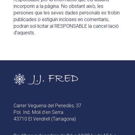
incorporin a la pàgina. No obstant això, les
persones que les seves dades personals es trobin
publicades o estiguin incloses en comentaris,
podran sol·licitar al RESPONSABLE la cancel·lació
d’aquests.
Carrer Vegueria del Penedès, 37
Pol. Ind. Molí d'en Serra
43710 El Vendrell (Tarragona)