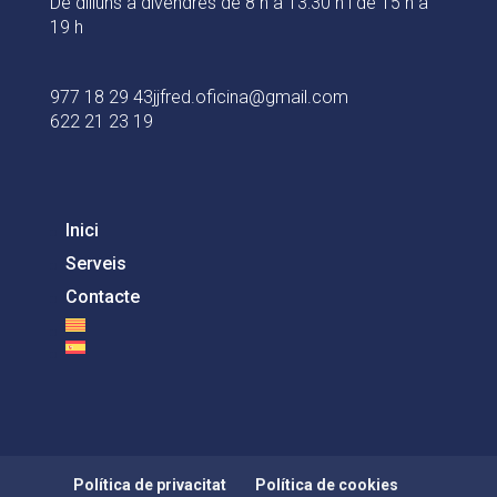
De dilluns a divendres de 8 h a 13:30 h i de 15 h a
19 h
977 18 29 43
jjfred.oficina@gmail.com
622 21 23 19
Inici
Serveis
Contacte
Política de privacitat
Política de cookies